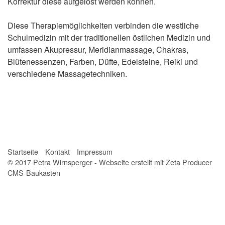
Korrektur diese aufgelöst werden können.
Schumann 3D System
Diese Therapiemöglichkeiten verbinden die westliche
Über mich
Schulmedizin mit der traditionellen östlichen Medizin und
umfassen Akupressur, Meridianmassage, Chakras,
Kontakt
Blütenessenzen, Farben, Düfte, Edelsteine, Reiki und
verschiedene Massagetechniken.
Startseite
Kontakt
Impressum
© 2017 Petra Wirnsperger -
Webseite erstellt mit Zeta Producer
CMS-Baukasten