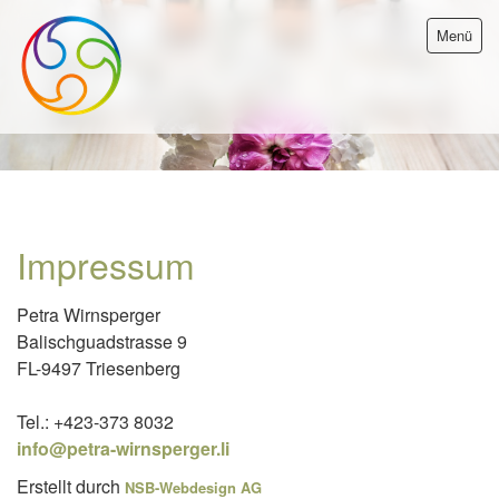
Menü
Startseite
Impressum
Aktuell
Petra Wirnsperger
Therapie
Balischguadstrasse 9
FL-9497 Triesenberg
Über mich
Tel.: +423-373 8032
Kontakt
info@petra-wirnsperger.li
Erstellt durch
NSB-Webdesign AG